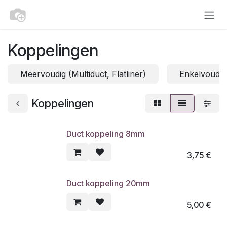
Overslaan naar inhoud
Koppelingen
Meervoudig (Multiduct, Flatliner)
Enkelvoudig
Koppelingen
Duct koppeling 8mm
3,75
€
Duct koppeling 20mm
5,00
€