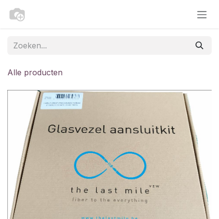
Overslaan naar inhoud
Alle producten