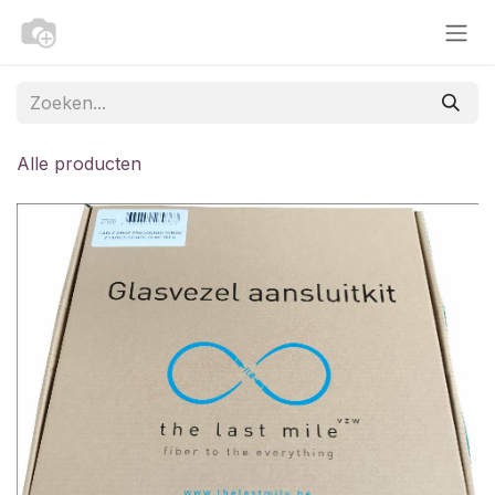
Overslaan naar inhoud
Alle producten