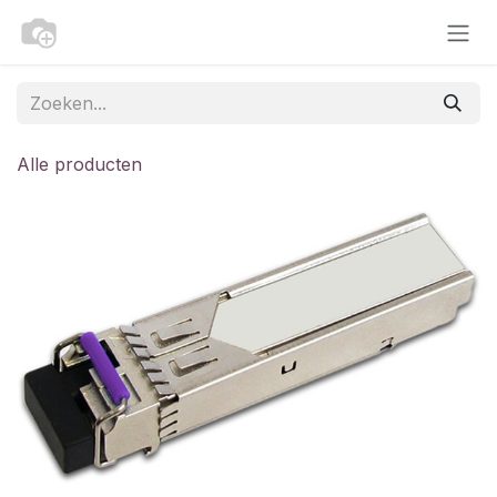
Overslaan naar inhoud
Alle producten