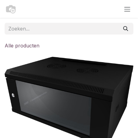
Overslaan naar inhoud
Alle producten