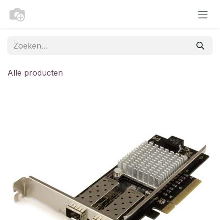
Overslaan naar inhoud
Alle producten