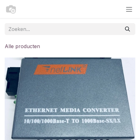
Overslaan naar inhoud
Alle producten